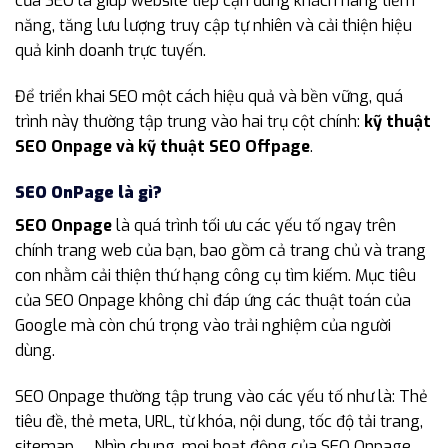
của SEO là giúp website tiếp cận đúng khách hàng tiềm
năng, tăng lưu lượng truy cập tự nhiên và cải thiện hiệu
quả kinh doanh trực tuyến.
Để triển khai SEO một cách hiệu quả và bền vững, quá
trình này thường tập trung vào hai trụ cột chính:
kỹ thuật
SEO Onpage và kỹ thuật SEO Offpage
.
SEO OnPage là gì?
SEO Onpage
là quá trình tối ưu các yếu tố ngay trên
chính trang web của bạn, bao gồm cả trang chủ và trang
con nhằm cải thiện thứ hạng công cụ tìm kiếm. Mục tiêu
của SEO Onpage không chỉ đáp ứng các thuật toán của
Google mà còn chú trọng vào trải nghiệm của người
dùng.
SEO Onpage thường tập trung vào các yếu tố như là: Thẻ
tiêu đề, thẻ meta, URL, từ khóa, nội dung, tốc độ tải trang,
sitemap,… Nhìn chung, mọi hoạt động của SEO Onpage