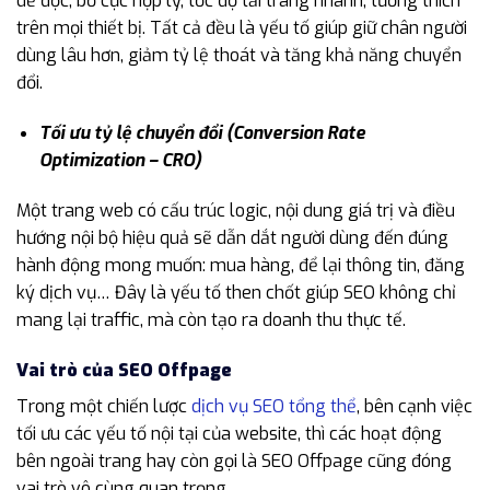
dễ đọc, bố cục hợp lý, tốc độ tải trang nhanh, tương thích
trên mọi thiết bị. Tất cả đều là yếu tố giúp giữ chân người
dùng lâu hơn, giảm tỷ lệ thoát và tăng khả năng chuyển
đổi.
Tối ưu tỷ lệ chuyển đổi (Conversion Rate
Optimization – CRO)
Một trang web có cấu trúc logic, nội dung giá trị và điều
hướng nội bộ hiệu quả sẽ dẫn dắt người dùng đến đúng
hành động mong muốn: mua hàng, để lại thông tin, đăng
ký dịch vụ… Đây là yếu tố then chốt giúp SEO không chỉ
mang lại traffic, mà còn tạo ra doanh thu thực tế.
Vai trò của SEO Offpage
Trong một chiến lược
dịch vụ SEO tổng thể
, bên cạnh việc
tối ưu các yếu tố nội tại của website, thì các hoạt động
bên ngoài trang hay còn gọi là SEO Offpage cũng đóng
vai trò vô cùng quan trọng.