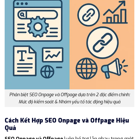
Phân biệt SEO Onpage và Offpage dựa trên 2 đặc điểm chính:
Mức độ kiểm soát & Nhóm yếu tố tác động hiệu quả
Cách Kết Hợp SEO Onpage và Offpage Hiệu
Quả
SEO Onpage và Offpage
luôn bổ trợ lẫn nhau trong một