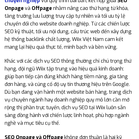
chuyên nghiệp
với quy trình bài bản, kết hợp giữa
SEO
Onpage
và
Offpage
nhằm nâng cao thứ hạng từ khóa,
tăng trưởng lưu lượng truy cập tự nhiên và tối ưu tỷ lệ
chuyển đổi cho website doanh nghiệp. Từ các chiến lược
SEO kỹ thuật, tối ưu nội dung, cấu trúc web đến xây dựng
hệ thống backlink chất lượng, Wiix Việt Nam cam kết
mang lại hiệu quả thực tế, minh bạch và bền vững.
Khác với các dịch vụ SEO thông thường chỉ chú trọng thứ
hạng, đội ngũ Wiix tập trung vào hiệu quả kinh doanh:
giúp bạn tiếp cận đúng khách hàng tiềm năng, gia tăng
đơn hàng, và củng cố độ uy tín thương hiệu trên Google.
Dù bạn đang vận hành một website bán hàng, trang dịch
vụ chuyên ngành hay doanh nghiệp quy mô lớn cần mở
rộng thị phần trực tuyến, dịch vụ SEO tại Wiix luôn sẵn
sàng đồng hành với chiến lược linh hoạt, phù hợp ngành
nghề và mục tiêu cụ thể.
SEO Onpage và Offpage
không đơn thuần là hai kỹ