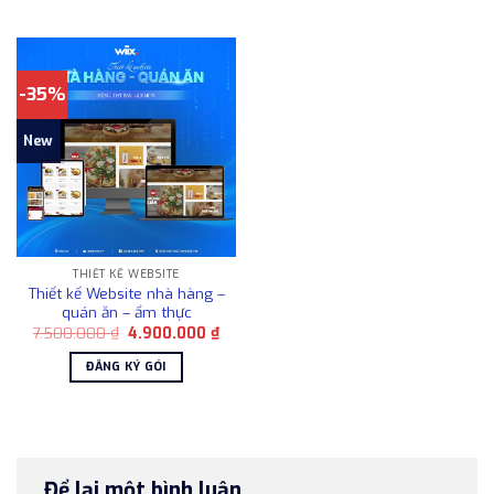
4.900.000 ₫.
4.90
-35%
New
THIẾT KẾ WEBSITE
Thiết kế Website nhà hàng –
quán ăn – ẩm thực
Giá
Giá
7.500.000
₫
4.900.000
₫
gốc
hiện
là:
tại
ĐĂNG KÝ GÓI
7.500.000 ₫.
là:
4.900.000 ₫.
Để lại một bình luận