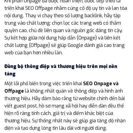
Khi phần Onpage đã được hoàn thiện, bước tiếp theo là
triển khai SEO Offpage nhằm củng cố độ uy tín và lan tỏa
nội dung. Thay vì chạy theo số lượng backlink, hãy tập
trung vào chất lượng: chọn lọc các trang web có thẩm
quyền cao, chủ đề liên quan và nguồn gốc đáng tin cậy.
Sự kết hợp giữa nội dung hấp dẫn (Onpage) và liên kết
chất lượng (Offpage) sẽ giúp Google đánh giá cao trang
web của bạn hơn nhiều lần.
Đồng bộ thông điệp và thương hiệu trên mọi nền
tảng
Một lỗi phổ biến trong việc triển khai
SEO Onpage và
Offpage
là không nhất quán về thông điệp và hình ảnh
thương hiệu. Hãy đảm bảo rằng từ website chính đến bài
viết guest post, hồ sơ mạng xã hội hay diễn đàn đều thể
hiện rõ ràng tính cách, giá trị và điểm khác biệt của
thương hiệu. Sự thống nhất này sẽ giúp gia tăng độ nhận
diện và tạo dựng lòng tin lâu dài với người dùng.