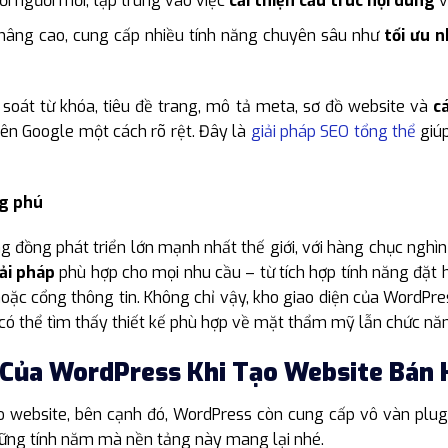
ới người mới, tập trung vào việc
cải thiện cấu trúc nội dung
v
nâng cao, cung cấp nhiều tính năng chuyên sâu như
tối ưu 
soát từ khóa, tiêu đề trang, mô tả meta, sơ đồ website và
c
trên Google một cách rõ rệt. Đây là
giải pháp SEO tổng thể
giúp
ng phú
đồng phát triển lớn mạnh nhất thế giới, với hàng chục nghìn 
ải pháp
phù hợp cho mọi nhu cầu – từ tích hợp tính năng đặt hà
oặc cổng thông tin. Không chỉ vậy, kho giao diện của WordPr
 có thể tìm thấy thiết kế phù hợp về mặt thẩm mỹ lẫn chức nă
 Của WordPress Khi Tạo Website Bán
o website, bên cạnh đó, WordPress còn cung cấp vô vàn plugin
hững tính năm mà nền tảng này mang lại nhé.