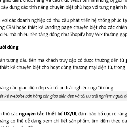
ộ
giao diện, chức năng và cấu trúc website mà không bị giới h
xây dựng các tính năng chuyên biệt phù hợp với từng ngành h
h với các doanh nghiệp có nhu cầu phát triển hệ thống phức t
ng CRM hoặc thiết kế landing page chuyên biệt cho các chiế
điều mà nhiều nền tảng đóng như Shopify hay Wix thường gặp
gười dùng
 ấn tượng đầu tiên mà khách truy cập có được thường đến từ
thiết kế chuyên biệt cho hoạt động thương mại điện tử, trong 
ết kế website bán hàng cần giao diện đẹp và tối ưu trải nghiệm người 
ân thủ các
nguyên tắc thiết kế UX/UI
, đảm bảo bố cục rõ ràng
h hàng có thể dễ dàng xem chi tiết sản phẩm, tìm kiếm theo da