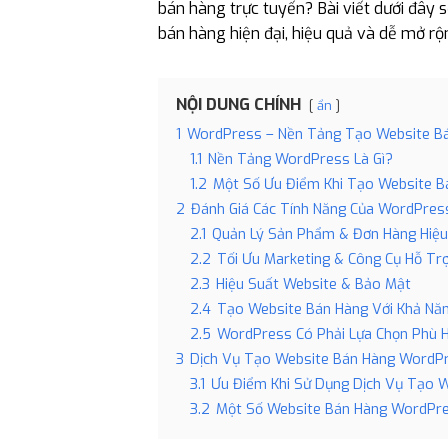
bán hàng trực tuyến? Bài viết dưới đây 
bán hàng hiện đại, hiệu quả và dễ mở rộ
NỘI DUNG CHÍNH
ẩn
1
WordPress – Nền Tảng Tạo Website Bá
1.1
Nền Tảng WordPress Là Gì?
1.2
Một Số Ưu Điểm Khi Tạo Website 
2
Đánh Giá Các Tính Năng Của WordPres
2.1
Quản Lý Sản Phẩm & Đơn Hàng Hiệ
2.2
Tối Ưu Marketing & Công Cụ Hỗ Tr
2.3
Hiệu Suất Website & Bảo Mật
2.4
Tạo Website Bán Hàng Với Khả Năn
2.5
WordPress Có Phải Lựa Chọn Phù 
3
Dịch Vụ Tạo Website Bán Hàng WordPr
3.1
Ưu Điểm Khi Sử Dụng Dịch Vụ Tạo W
3.2
Một Số Website Bán Hàng WordPre