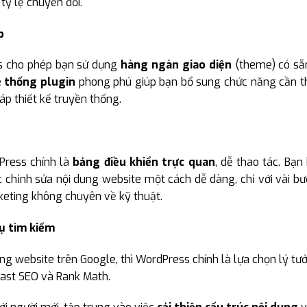
tỷ lệ chuyển đổi.
p
ess cho phép bạn sử dụng
hàng ngàn giao diện
(theme) có sẵn
 thống plugin
phong phú giúp bạn bổ sung chức năng cần thiế
áp thiết kế truyền thống.
ress chính là
bảng điều khiển trực quan
, dễ thao tác. Bạn
chỉnh sửa nội dung website một cách dễ dàng, chỉ với vài bướ
keting không chuyên về kỹ thuật.
ụ tìm kiếm
ạng website trên Google, thì WordPress chính là lựa chọn lý tư
ast SEO và Rank Math.