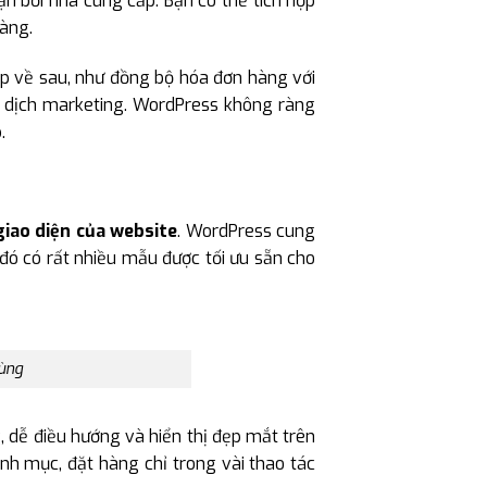
ạn bởi nhà cung cấp. Bạn có thể tích hợp
àng.
ạp về sau, như đồng bộ hóa đơn hàng với
n dịch marketing. WordPress không ràng
.
giao diện của website
. WordPress cung
đó có rất nhiều mẫu được tối ưu sẵn cho
dùng
, dễ điều hướng và hiển thị đẹp mắt trên
nh mục, đặt hàng chỉ trong vài thao tác