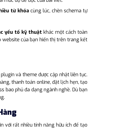
à mức độ dễ đọc của bài viết.
nhiều từ khóa
cùng lúc, chèn schema tự
ác yếu tố kỹ thuật
khác một cách toàn
 website của bạn hiển thị trên trang kết
plugin và theme được cập nhật liên tục.
ng, thanh toán online, đặt lịch hẹn, tạo
ess bao phủ đa dạng ngành nghề. Dù bạn
ng.
 Hàng
 với rất nhiều tính năng hữu ích để tạo