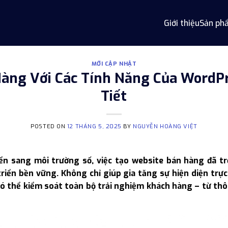
Giới thiệu
Sản ph
MỚI CẬP NHẬT
àng Với Các Tính Năng Của WordPr
Tiết
POSTED ON
12 THÁNG 5, 2025
BY
NGUYỄN HOÀNG VIỆT
yển sang môi trường số, việc tạo website bán hàng đã tr
riển bền vững. Không chỉ giúp gia tăng sự hiện diện trực
có thể kiểm soát toàn bộ trải nghiệm khách hàng – từ th