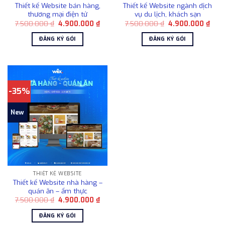
Thiết kế Website bán hàng,
Thiết kế Website ngành dịch
thương mại điện tử
vụ du lịch, khách sạn
Giá
Giá
Giá
Giá
7.500.000
₫
4.900.000
₫
7.500.000
₫
4.900.000
₫
gốc
hiện
gốc
hiện
là:
tại
là:
tại
ĐĂNG KÝ GÓI
ĐĂNG KÝ GÓI
7.500.000 ₫.
là:
7.500.000 ₫.
là:
4.900.000 ₫.
4.90
-35%
New
THIẾT KẾ WEBSITE
Thiết kế Website nhà hàng –
quán ăn – ẩm thực
Giá
Giá
7.500.000
₫
4.900.000
₫
gốc
hiện
là:
tại
ĐĂNG KÝ GÓI
7.500.000 ₫.
là: