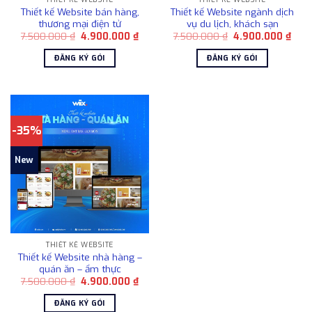
Thiết kế Website bán hàng,
Thiết kế Website ngành dịch
thương mại điện tử
vụ du lịch, khách sạn
Giá
Giá
Giá
Giá
7.500.000
₫
4.900.000
₫
7.500.000
₫
4.900.000
₫
gốc
hiện
gốc
hiện
là:
tại
là:
tại
ĐĂNG KÝ GÓI
ĐĂNG KÝ GÓI
7.500.000 ₫.
là:
7.500.000 ₫.
là:
4.900.000 ₫.
4.90
-35%
New
THIẾT KẾ WEBSITE
Thiết kế Website nhà hàng –
quán ăn – ẩm thực
Giá
Giá
7.500.000
₫
4.900.000
₫
gốc
hiện
là:
tại
ĐĂNG KÝ GÓI
7.500.000 ₫.
là: