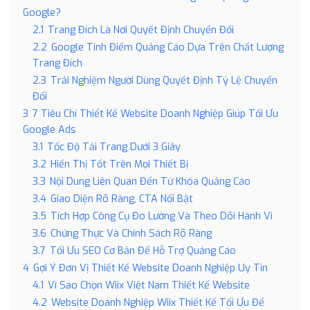
Google?
2.1
Trang Đích Là Nơi Quyết Định Chuyển Đổi
2.2
Google Tính Điểm Quảng Cáo Dựa Trên Chất Lượng
Trang Đích
2.3
Trải Nghiệm Người Dùng Quyết Định Tỷ Lệ Chuyển
Đổi
3
7 Tiêu Chí Thiết Kế Website Doanh Nghiệp Giúp Tối Ưu
Google Ads
3.1
Tốc Độ Tải Trang Dưới 3 Giây
3.2
Hiển Thị Tốt Trên Mọi Thiết Bị
3.3
Nội Dung Liên Quan Đến Từ Khóa Quảng Cáo
3.4
Giao Diện Rõ Ràng, CTA Nổi Bật
3.5
Tích Hợp Công Cụ Đo Lường Và Theo Dõi Hành Vi
3.6
Chứng Thực Và Chính Sách Rõ Ràng
3.7
Tối Ưu SEO Cơ Bản Để Hỗ Trợ Quảng Cáo
4
Gợi Ý Đơn Vị Thiết Kế Website Doanh Nghiệp Uy Tín
4.1
Vì Sao Chọn Wiix Việt Nam Thiết Kế Website
4.2
Website Doanh Nghiệp Wiix Thiết Kế Tối Ưu Để