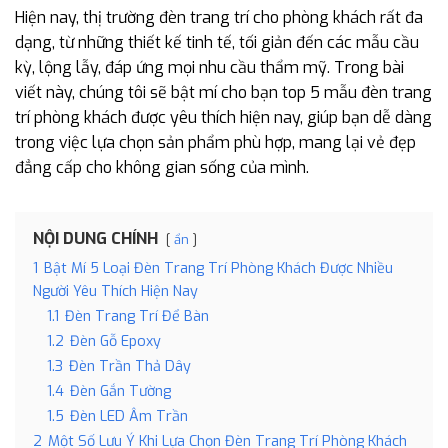
Hiện nay, thị trường đèn trang trí cho phòng khách rất đa
dạng, từ những thiết kế tinh tế, tối giản đến các mẫu cầu
kỳ, lộng lẫy, đáp ứng mọi nhu cầu thẩm mỹ. Trong bài
viết này, chúng tôi sẽ bật mí cho bạn top 5 mẫu đèn trang
trí phòng khách được yêu thích hiện nay, giúp bạn dễ dàng
trong việc lựa chọn sản phẩm phù hợp, mang lại vẻ đẹp
đẳng cấp cho không gian sống của mình.
NỘI DUNG CHÍNH
ẩn
1
Bật Mí 5 Loại Đèn Trang Trí Phòng Khách Được Nhiều
Người Yêu Thích Hiện Nay
1.1
Đèn Trang Trí Để Bàn
1.2
Đèn Gỗ Epoxy
1.3
Đèn Trần Thả Dây
1.4
Đèn Gắn Tường
1.5
Đèn LED Âm Trần
2
Một Số Lưu Ý Khi Lựa Chọn Đèn Trang Trí Phòng Khách