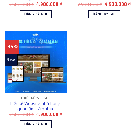
Giá
Giá
Giá
Giá
7.500.000
₫
4.900.000
₫
7.500.000
₫
4.900.000
₫
gốc
hiện
gốc
hiện
là:
tại
là:
tại
ĐĂNG KÝ GÓI
ĐĂNG KÝ GÓI
7.500.000 ₫.
là:
7.500.000 ₫.
là:
4.900.000 ₫.
4.90
-35%
New
THIẾT KẾ WEBSITE
Thiết kế Website nhà hàng –
quán ăn – ẩm thực
Giá
Giá
7.500.000
₫
4.900.000
₫
gốc
hiện
là:
tại
ĐĂNG KÝ GÓI
7.500.000 ₫.
là:
4.900.000 ₫.