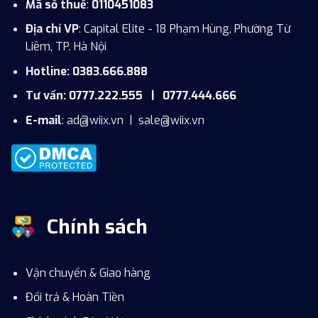
Mã số thuế
:
0110451083
Địa chỉ VP
: Capital Elite - 18 Phạm Hùng, Phường Từ
Liêm, TP. Hà Nội
Hotline: 0383.666.888
Tư vấn: 0777.222.555 | 0777.444.666
E-mail
:
ad@wiix.vn
|
sale@wiix.vn
Chính sách
Vận chuyển & Giao hàng
Đổi trả & Hoàn Tiền