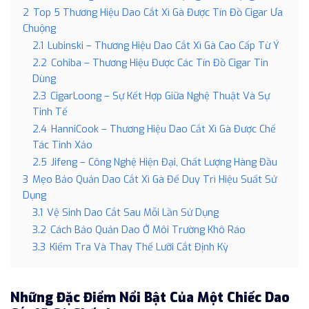
2
Top 5 Thương Hiệu Dao Cắt Xì Gà Được Tín Đồ Cigar Ưa
Chuộng
2.1
Lubinski – Thương Hiệu Dao Cắt Xì Gà Cao Cấp Từ Ý
2.2
Cohiba – Thương Hiệu Được Các Tín Đồ Cigar Tin
Dùng
2.3
CigarLoong – Sự Kết Hợp Giữa Nghệ Thuật Và Sự
Tinh Tế
2.4
HanniCook – Thương Hiệu Dao Cắt Xì Gà Được Chế
Tác Tinh Xảo
2.5
Jifeng – Công Nghệ Hiện Đại, Chất Lượng Hàng Đầu
3
Mẹo Bảo Quản Dao Cắt Xì Gà Để Duy Trì Hiệu Suất Sử
Dụng
3.1
Vệ Sinh Dao Cắt Sau Mỗi Lần Sử Dụng
3.2
Cách Bảo Quản Dao Ở Môi Trường Khô Ráo
3.3
Kiểm Tra Và Thay Thế Lưỡi Cắt Định Kỳ
Những Đặc Điểm Nổi Bật Của Một Chiếc Dao