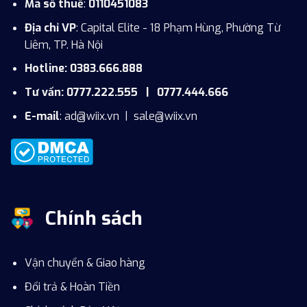
Mã số thuế
:
0110451083
Địa chỉ VP
: Capital Elite - 18 Phạm Hùng, Phường Từ
Liêm, TP. Hà Nội
Hotline: 0383.666.888
Tư vấn: 0777.222.555 | 0777.444.666
E-mail
:
ad@wiix.vn
|
sale@wiix.vn
Chính sách
Vận chuyển & Giao hàng
Đổi trả & Hoàn Tiền