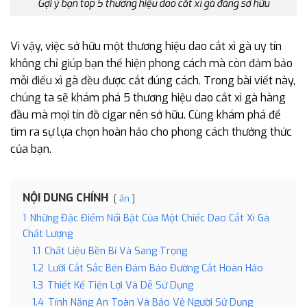
Gợi ý bạn top 5 thương hiệu dao cắt xì gà đáng sở hữu
Vì vậy, việc sở hữu một thương hiệu dao cắt xì gà uy tín
không chỉ giúp bạn thể hiện phong cách mà còn đảm bảo
mỗi điếu xì gà đều được cắt đúng cách. Trong bài viết này,
chúng ta sẽ khám phá 5 thương hiệu dao cắt xì gà hàng
đầu mà mọi tín đồ cigar nên sở hữu. Cùng khám phá để
tìm ra sự lựa chọn hoàn hảo cho phong cách thưởng thức
của bạn.
NỘI DUNG CHÍNH
ẩn
1
Những Đặc Điểm Nổi Bật Của Một Chiếc Dao Cắt Xì Gà
Chất Lượng
1.1
Chất Liệu Bền Bỉ Và Sang Trọng
1.2
Lưỡi Cắt Sắc Bén Đảm Bảo Đường Cắt Hoàn Hảo
1.3
Thiết Kế Tiện Lợi Và Dễ Sử Dụng
1.4
Tính Năng An Toàn Và Bảo Vệ Người Sử Dụng