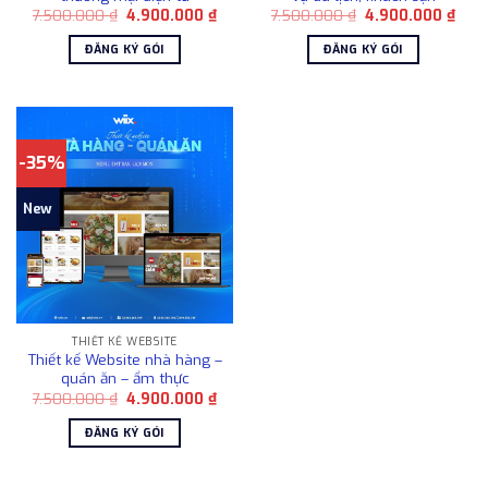
Giá
Giá
Giá
Giá
7.500.000
₫
4.900.000
₫
7.500.000
₫
4.900.000
₫
gốc
hiện
gốc
hiện
là:
tại
là:
tại
ĐĂNG KÝ GÓI
ĐĂNG KÝ GÓI
7.500.000 ₫.
là:
7.500.000 ₫.
là:
4.900.000 ₫.
4.90
-35%
New
THIẾT KẾ WEBSITE
Thiết kế Website nhà hàng –
quán ăn – ẩm thực
Giá
Giá
7.500.000
₫
4.900.000
₫
gốc
hiện
là:
tại
ĐĂNG KÝ GÓI
7.500.000 ₫.
là:
4.900.000 ₫.