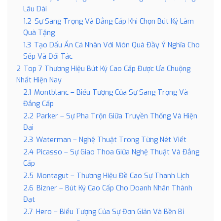
Lâu Dài
1.2
Sự Sang Trọng Và Đẳng Cấp Khi Chọn Bút Ký Làm
Quà Tặng
1.3
Tạo Dấu Ấn Cá Nhân Với Món Quà Đầy Ý Nghĩa Cho
Sếp Và Đối Tác
2
Top 7 Thương Hiệu Bút Ký Cao Cấp Được Ưa Chuộng
Nhất Hiện Nay
2.1
Montblanc – Biểu Tượng Của Sự Sang Trọng Và
Đẳng Cấp
2.2
Parker – Sự Pha Trộn Giữa Truyền Thống Và Hiện
Đại
2.3
Waterman – Nghệ Thuật Trong Từng Nét Viết
2.4
Picasso – Sự Giao Thoa Giữa Nghệ Thuật Và Đẳng
Cấp
2.5
Montagut – Thương Hiệu Đề Cao Sự Thanh Lịch
2.6
Bizner – Bút Ký Cao Cấp Cho Doanh Nhân Thành
Đạt
2.7
Hero – Biểu Tượng Của Sự Đơn Giản Và Bền Bỉ