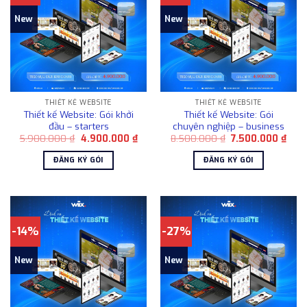
New
New
THIẾT KẾ WEBSITE
THIẾT KẾ WEBSITE
Thiết kế Website: Gói khởi
Thiết kế Website: Gói
đầu – starters
chuyên nghiệp – business
Giá
Giá
Giá
Giá
5.900.000
₫
4.900.000
₫
8.500.000
₫
7.500.000
₫
gốc
hiện
gốc
hiện
là:
tại
là:
tại
ĐĂNG KÝ GÓI
ĐĂNG KÝ GÓI
5.900.000 ₫.
là:
8.500.000 ₫.
là:
4.900.000 ₫.
7.50
-14%
-27%
New
New