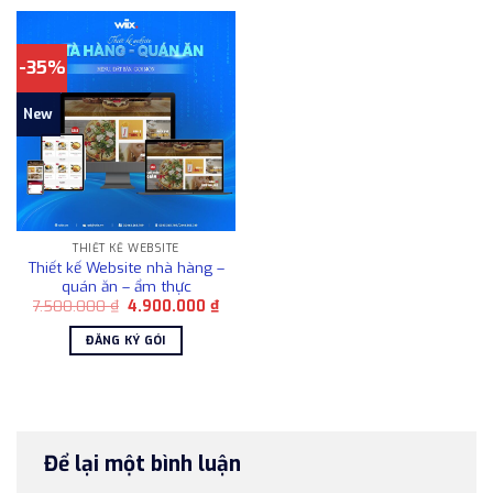
-35%
New
THIẾT KẾ WEBSITE
Thiết kế Website nhà hàng –
quán ăn – ẩm thực
Giá
Giá
7.500.000
₫
4.900.000
₫
gốc
hiện
là:
tại
ĐĂNG KÝ GÓI
7.500.000 ₫.
là:
4.900.000 ₫.
Để lại một bình luận