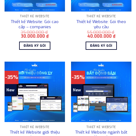
THIẾT KẾ WEBSITE
THIẾT KẾ WEBSITE
Thiết kế Website: Gói cao
Thiết kế Website: Gói theo
cấp – companies
yêu cầu
35.000.000
₫
55.000.000
₫
Giá
Giá
Giá
Giá
30.000.000
₫
40.000.000
₫
gốc
hiện
gốc
hiện
là:
tại
là:
tại
ĐĂNG KÝ GÓI
ĐĂNG KÝ GÓI
35.000.000 ₫.
là:
55.000.000 ₫.
là:
30.000.000 ₫.
40.000.00
-35%
-35%
New
New
THIẾT KẾ WEBSITE
THIẾT KẾ WEBSITE
Thiết kế Website giới thiệu
Thiết kế Website ngành bất