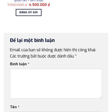
quán ăn – ẩm thực
Giá
Giá
7.500.000
₫
4.900.000
₫
gốc
hiện
là:
tại
ĐĂNG KÝ GÓI
7.500.000 ₫.
là:
4.900.000 ₫.
Để lại một bình luận
Email của bạn sẽ không được hiển thị công khai.
Các trường bắt buộc được đánh dấu
*
Bình luận
*
Tên
*