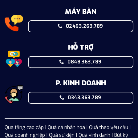
MÁY BÀN
02463.263.789
HỖ TRỢ
0848.363.789
P. KINH DOANH
0343.363.789
Quà tặng cao cấp | Quà cá nhân hóa | Quà theo yêu cầu |
Quà doanh nghiệp | Quà sự kiện | Quà vinh danh | Bút ký