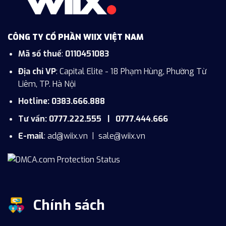
CÔNG TY CỔ PHẦN WIIX VIỆT NAM
Mã số thuế
:
0110451083
Địa chỉ VP
: Capital Elite - 18 Phạm Hùng, Phường Từ
Liêm, TP. Hà Nội
Hotline: 0383.666.888
Tư vấn: 0777.222.555 | 0777.444.666
E-mail
:
ad@wiix.vn
|
sale@wiix.vn
Chính sách