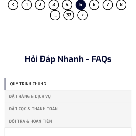
1
2
3
4
5
6
7
8
…
37
Hỏi Đáp Nhanh - FAQs
QUY TRÌNH CHUNG
ĐẶT HÀNG & DỊCH VỤ
ĐẶT CỌC & THANH TOÁN
ĐỔI TRẢ & HOÀN TIỀN