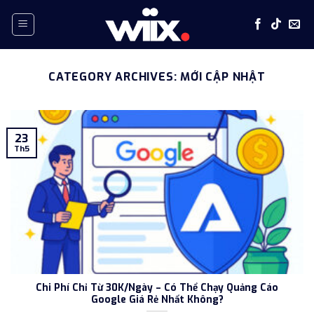
Skip
to
content
CATEGORY ARCHIVES:
MỚI CẬP NHẬT
23
Th5
Chi Phí Chỉ Từ 30K/Ngày – Có Thể Chạy Quảng Cáo
Google Giá Rẻ Nhất Không?