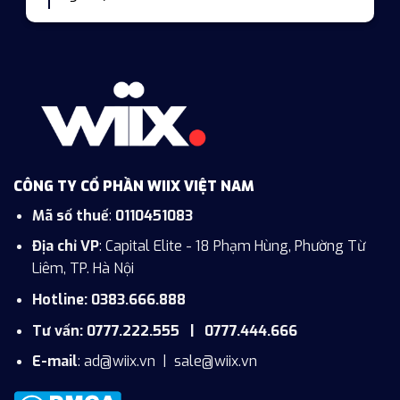
CÔNG TY CỔ PHẦN WIIX VIỆT NAM
Mã số thuế
:
0110451083
Địa chỉ VP
: Capital Elite - 18 Phạm Hùng, Phường Từ
Liêm, TP. Hà Nội
Hotline: 0383.666.888
Tư vấn: 0777.222.555 | 0777.444.666
E-mail
:
ad@wiix.vn
|
sale@wiix.vn