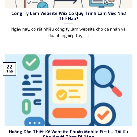
Công Ty Làm Website Wiix Có Quy Trình Làm Việc Như
Thế Nào?
Ngày nay, có rất nhiều công ty làm website cho cá nhân và
doanh nghiệp.Tuy [...]
22
Th5
Hướng Dẫn Thiết Kế Website Chuẩn Mobile First – Tối Ưu
Cho Người Dùng Di Động