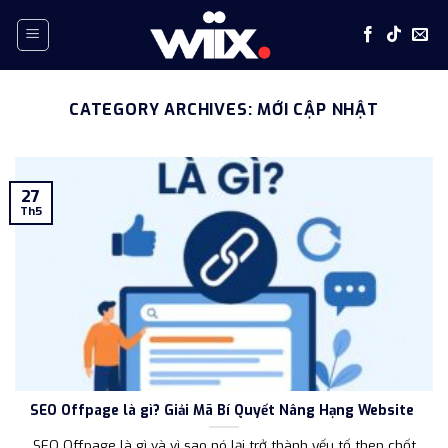
Skip
to
content
CATEGORY ARCHIVES:
MỚI CẬP NHẬT
27
Th5
SEO Offpage là gì? Giải Mã Bí Quyết Nâng Hạng Website
SEO Offpage là gì và vì sao nó lại trở thành yếu tố then chốt