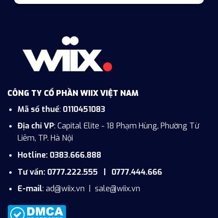
CÔNG TY CỔ PHẦN WIIX VIỆT NAM
Mã số thuế
:
0110451083
Địa chỉ VP
: Capital Elite - 18 Phạm Hùng, Phường Từ
Liêm, TP. Hà Nội
Hotline: 0383.666.888
Tư vấn: 0777.222.555 | 0777.444.666
E-mail
:
ad@wiix.vn
|
sale@wiix.vn