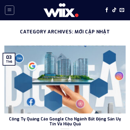
Skip
to
content
CATEGORY ARCHIVES:
MỚI CẬP NHẬT
03
Th6
Công Ty Quảng Cáo Google Cho Ngành Bất Động Sản Uy
Tín Và Hiệu Quả