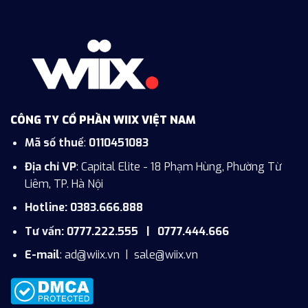
CÔNG TY CỔ PHẦN WIIX VIỆT NAM
Mã số thuế
:
0110451083
Địa chỉ VP
: Capital Elite - 18 Phạm Hùng, Phường Từ
Liêm, TP. Hà Nội
Hotline: 0383.666.888
Tư vấn: 0777.222.555 | 0777.444.666
E-mail
:
ad@wiix.vn
|
sale@wiix.vn