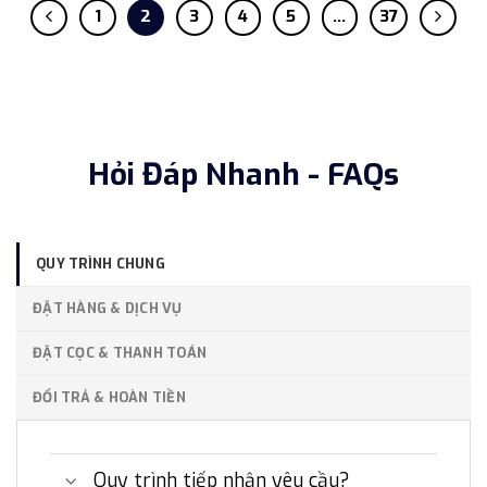
1
2
3
4
5
…
37
Hỏi Đáp Nhanh - FAQs
QUY TRÌNH CHUNG
ĐẶT HÀNG & DỊCH VỤ
ĐẶT CỌC & THANH TOÁN
ĐỔI TRẢ & HOÀN TIỀN
Quy trình tiếp nhận yêu cầu?