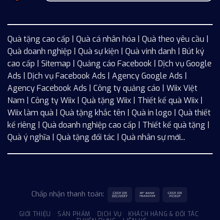
Quà tặng cao cấp | Quà cá nhân hóa | Quà theo yêu cầu |
Quà doanh nghiệp | Quà sự kiện | Quà vinh danh | Bút ký
cao cấp |
Sitemap
| Quảng cáo Facebook |
Dịch vụ Google
Ads
|
Dịch vụ Facebook Ads
| Agency Google Ads |
Agency Facebook Ads | Công ty quảng cáo |
Wiix
Việt
Nam | Công ty Wiix | Quà tặng Wiix | Thiết kế quà Wiix |
Wiix làm quà | Quà tặng khắc tên | Quà in logo | Quà thiết
kế riêng | Quà doanh nghiệp cao cấp | Thiết kế quà tặng |
Quà ý nghĩa | Quà tặng đối tác | Quà nhân sự mới...
Chấp nhận thanh toán:
GIỚI THIỆU
SẢN PHẨM
DỊCH VỤ
KHÁCH HÀNG & ĐỐI TÁC