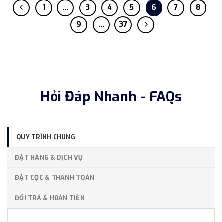
1
…
3
4
5
6
7
8
9
…
37
Hỏi Đáp Nhanh - FAQs
QUY TRÌNH CHUNG
ĐẶT HÀNG & DỊCH VỤ
ĐẶT CỌC & THANH TOÁN
ĐỔI TRẢ & HOÀN TIỀN